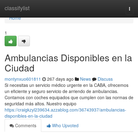
Home
classifylist
Togg
navi
Home
1
Ambulancias Disponibles en la
Ciudad
montynxuo601811
267 days ago
News
Discuss
Si necesitas un servicio médico urgente en la CABA, ofrecemos
un eficiente y seguro servicio de arriendo de ambulancias.
Contamos con coches equipados que cumplen con las normas de
seguridad más altos. Nuestro equipo
https://craigkzyl239634.azzablog.com/36743937/ambulancias-
disponibles-en-la-ciudad
Comments
Who Upvoted