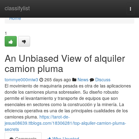
Home
classifylist
Togg
navi
Home
1
An Unbiased View of alquiler
camion pluma
tommye000miw3
265 days ago
News
Discuss
El movimiento de maquinaria pesada es otra de las aplicaciones
donde los camiones pluma sobresalen. Su diseño robusto
permite el levantamiento y transporte de equipos que son
esenciales en sectores como la construcción y la minería. La
eficiencia operativa es una de las principales cualidades de los
camiones pluma.
https://tarot-de-
jesus08639.ttblogs.com/18306281/top-alquiler-camion-pluma-
secrets
Comments
Who Upvoted