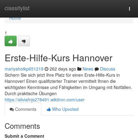
Home
classifylist
Togg
navi
Home
1
Erste-Hilfe-Kurs Hannover
mariyahotkp651219
262 days ago
News
Discuss
Sichern Sie sich jetzt Ihre Platz für einen Erste-Hilfe-Kurs in
Hannover! Einen qualifizierter Trainer vermittelt Ihnen die
wichtigsten Kenntnisse und Fähigkeiten im Umgang mit Notfällen.
Durch praktische Übungen
https://aliviafnjs278491.wikitron.com/user
Comments
Who Upvoted
Comments
Submit a Comment