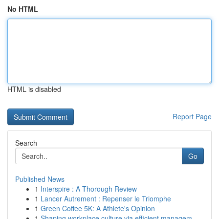
No HTML
HTML is disabled
Report Page
Search
Go
Published News
1
Interspire : A Thorough Review
1
Lancer Autrement : Repenser le Triomphe
1
Green Coffee 5K: A Athlete's Opinion
1
Shaping workplace culture via efficient managem...