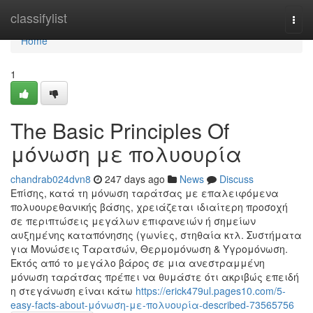
Home
classifylist
Togg
navi
Home
1
The Basic Principles Of
μόνωση με πολυουρία
chandrab024dvn8
247 days ago
News
Discuss
Επίσης, κατά τη μόνωση ταράτσας με επαλειφόμενα
πολυουρεθανικής βάσης, χρειάζεται ιδιαίτερη προσοχή
σε περιπτώσεις μεγάλων επιφανειών ή σημείων
αυξημένης καταπόνησης (γωνίες, στηθαία κτλ. Συστήματα
για Μονώσεις Ταρατσών, Θερμομόνωση & Υγρομόνωση.
Εκτός από το μεγάλο βάρος σε μια ανεστραμμένη
μόνωση ταράτσας πρέπει να θυμάστε ότι ακριβώς επειδή
η στεγάνωση είναι κάτω
https://erick479ul.pages10.com/5-
easy-facts-about-μόνωση-με-πολυουρία-described-73565756