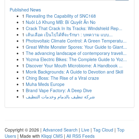
Published News
1
Revealing the Capability of SNC168
1
Nuôi Lô Khung MB: Bí Quyết Ăn No
1
Crack That Crack In Its Tracks: Windshield Rep...
1
เส้นเลือด เป็นไปได้ที่จะรักษา : บทความ แบบ...
1
Photovoltaic Climate Control: A Green Temperatu...
1
Great White Monster Spores: Your Guide to Giant...
1
The advancing landscape of contemporary traveli...
1
Yozma Electric Bikes: The Complete Guide to Yoz...
1
Discover Your Mouth Microbiome: A Handbook ...
1
Monk Backgrounds: A Guide to Devotion and Skill
1
Ching Boss: The Rise of a Viral craze
1
Muha Meds Europe
1
Brand Vape Factory: A Deep Dive
1
شركة تنظيف بالدمام وخدمات التنظيف
Copyright © 2026 |
Advanced Search
|
Live
|
Tag Cloud
|
Top
Users
| Made with
Kliqqi CMS
|
All RSS Feeds