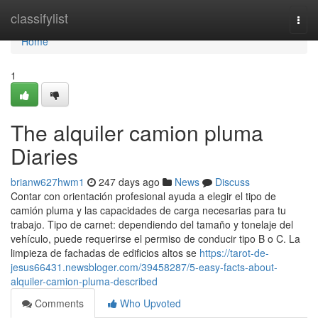
Home
classifylist
Togg
navi
Home
1
The alquiler camion pluma
Diaries
brianw627hwm1
247 days ago
News
Discuss
Contar con orientación profesional ayuda a elegir el tipo de
camión pluma y las capacidades de carga necesarias para tu
trabajo. Tipo de carnet: dependiendo del tamaño y tonelaje del
vehículo, puede requerirse el permiso de conducir tipo B o C. La
limpieza de fachadas de edificios altos se
https://tarot-de-
jesus66431.newsbloger.com/39458287/5-easy-facts-about-
alquiler-camion-pluma-described
Comments
Who Upvoted