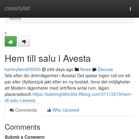
Home
classifylist
Togg
navi
Home
1
Hem till salu i Avesta
karimyfwm835930
246 days ago
News
Discuss
Sök efter din drömlägenhet i Avesta! Det spelar ingen roll om ett
par eller {flyttare|på jakt efter en ny bostad, finns det möjligheter
att Modern lägenheter med {ett/flera antal rum, lägen
placeradeoch
https://kalelmgt984304.ltfblog.com/37113579/hem-
till-salu-i-avesta
Comments
Who Upvoted
Comments
Submit a Comment