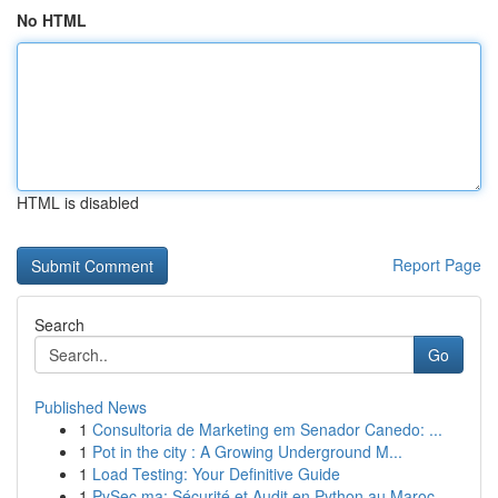
No HTML
HTML is disabled
Report Page
Search
Go
Published News
1
Consultoria de Marketing em Senador Canedo: ...
1
Pot in the city : A Growing Underground M...
1
Load Testing: Your Definitive Guide
1
PySec.ma: Sécurité et Audit en Python au Maroc