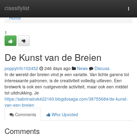
Home
classifylist
Togg
navi
Home
1
De Kunst van de Breien
poppytnfc102452
246 days ago
News
Discuss
In de wereld der breien vind je een variatie. Van lichte garens tot
interessante patronen, is de creativiteit volledig uitleven. Een
breiwerk is ook een rustgevende activiteit, maar ook een middel
tot uitdrukking. Je
https://sabrinaicvk422160.blogdosaga.com/38755684/de-kunst-
van-een-breien
Comments
Who Upvoted
Comments