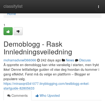
Home
classifylist
Togg
navi
Home
1
Demoblogg - Rask
Innledningsveiledning
mohamadvxwl366066
242 days ago
News
Discuss
Å opprette en demoblogg kan virke vanskelig i starten, men frykt
ikke! Denne lettfattelige guiden vil vise deg hvordan du kommer i
gang effektivt. Først må du velge en plattform – Blogger er
populære valg.
https://minaxqrd341077.tinyblogging.com/testblogg-enkel-
startguide-82805633
Comments
Who Upvoted