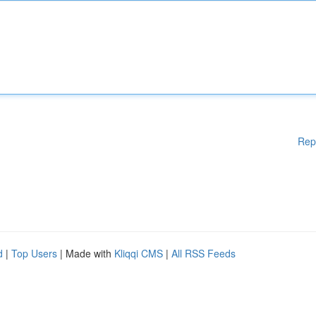
Rep
d
|
Top Users
| Made with
Kliqqi CMS
|
All RSS Feeds