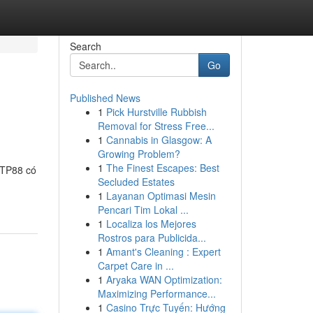
Search
Go
Published News
1
Pick Hurstville Rubbish
Removal for Stress Free...
1
Cannabis in Glasgow: A
Growing Problem?
1
The Finest Escapes: Best
. TP88 có
Secluded Estates
1
Layanan Optimasi Mesin
Pencari Tim Lokal ...
1
Localiza los Mejores
Rostros para Publicida...
1
Amant's Cleaning : Expert
Carpet Care in ...
1
Aryaka WAN Optimization:
Maximizing Performance...
1
Casino Trực Tuyến: Hướng