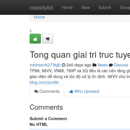
Home
classifylist
Home
New
Submit
Grou
Home
1
Tong quan giai tri truc 
robinsonk273kjj0
240 days ago
News
Discuss
TP88, 88VV, VN88, 789P và 2Q đều là các nền tảng giải
giao diện dễ dùng và tốc độ xử lý ổn định. 88VV chú 
blog.com/profile
Comments
Who Upvoted
Comments
Submit a Comment
No HTML