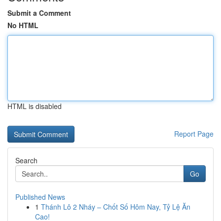
Submit a Comment
No HTML
HTML is disabled
Report Page
Search
Go
Published News
1
Thánh Lô 2 Nháy – Chốt Số Hôm Nay, Tỷ Lệ Ăn
Cao!