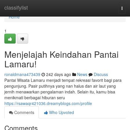
Home
classifylist
Togg
navi
Home
1
Menjelajah Keindahan Pantai
Lamaru!
ronaldmana473439
242 days ago
News
Discuss
Pantai Wisata Lamaru menjadi tempat rekreasi favorit bagi para
pengunjung. Pasir putihnya yang nan halus dan air laut yang
jernih menawarkan pengalaman indah. Selain itu, kamu bisa
menikmati berbagai hiburan seru
https://rsawaqr421036.dreamyblogs.com/profile
Comments
Who Upvoted
Comments