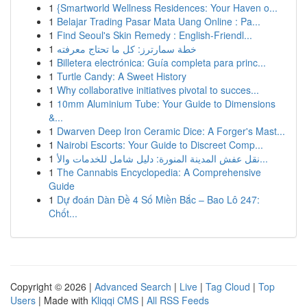
1
{Smartworld Wellness Residences: Your Haven o...
1
Belajar Trading Pasar Mata Uang Online : Pa...
1
Find Seoul's Skin Remedy : English-Friendl...
1
خطة سمارترز: كل ما تحتاج معرفته
1
Billetera electrónica: Guía completa para princ...
1
Turtle Candy: A Sweet History
1
Why collaborative initiatives pivotal to succes...
1
10mm Aluminium Tube: Your Guide to Dimensions
&...
1
Dwarven Deep Iron Ceramic Dice: A Forger's Mast...
1
Nairobi Escorts: Your Guide to Discreet Comp...
1
نقل عفش المدينة المنورة: دليل شامل للخدمات والأ...
1
The Cannabis Encyclopedia: A Comprehensive
Guide
1
Dự đoán Dàn Đề 4 Số Miền Bắc – Bao Lô 247:
Chốt...
Copyright © 2026 |
Advanced Search
|
Live
|
Tag Cloud
|
Top
Users
| Made with
Kliqqi CMS
|
All RSS Feeds