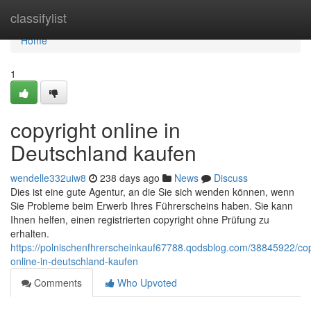
Home
classifylist
Home
1
copyright online in
Deutschland kaufen
wendelle332uiw8
238 days ago
News
Discuss
Dies ist eine gute Agentur, an die Sie sich wenden können, wenn
Sie Probleme beim Erwerb Ihres Führerscheins haben. Sie kann
Ihnen helfen, einen registrierten copyright ohne Prüfung zu
erhalten.
https://polnischenfhrerscheinkauf67788.qodsblog.com/38845922/cop
online-in-deutschland-kaufen
Comments
Who Upvoted