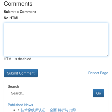
Comments
Submit a Comment
No HTML
HTML is disabled
Report Page
Search
Go
Published News
1
技术穿线师认证 ：全面 解析与 指导