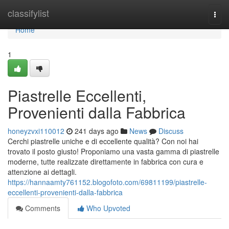
Home
classifylist
Togg
navi
Home
1
Piastrelle Eccellenti,
Provenienti dalla Fabbrica
honeyzvxi110012
241 days ago
News
Discuss
Cerchi piastrelle uniche e di eccellente qualità? Con noi hai
trovato il posto giusto! Proponiamo una vasta gamma di piastrelle
moderne, tutte realizzate direttamente in fabbrica con cura e
attenzione ai dettagli.
https://hannaamty761152.blogofoto.com/69811199/piastrelle-
eccellenti-provenienti-dalla-fabbrica
Comments
Who Upvoted