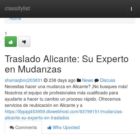
Home
classifylist
Togg
navi
Home
1
Traslado Alicante: Su Experto
en Mudanzas
shaniaqbnc203831
238 days ago
News
Discuss
Necesitas hacer una mudanza en Alicante? ¡No busques más!
Nosotros el equipo de profesionales más cualificado para
ayudarte a hacer tu cambio un proceso rápido. Ofrecemos
servicios de reubicación en Alicante y a
https://lilypipj453959.diowebhost.com/93799151/mudanzas-
alicante-su-experto-en-traslados
Comments
Who Upvoted