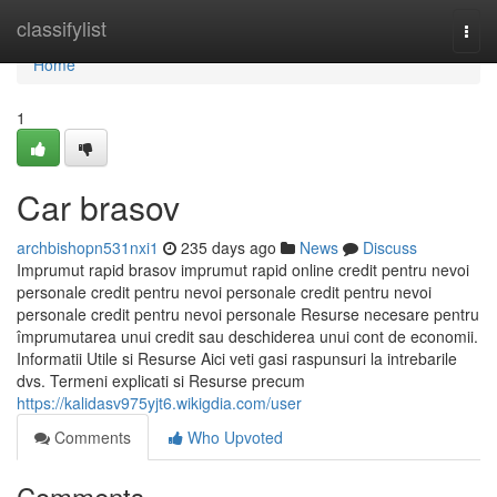
Home
classifylist
Togg
navi
Home
1
Car brasov
archbishopn531nxi1
235 days ago
News
Discuss
Imprumut rapid brasov imprumut rapid online credit pentru nevoi
personale credit pentru nevoi personale credit pentru nevoi
personale credit pentru nevoi personale Resurse necesare pentru
împrumutarea unui credit sau deschiderea unui cont de economii.
Informatii Utile si Resurse Aici veti gasi raspunsuri la intrebarile
dvs. Termeni explicati si Resurse precum
https://kalidasv975yjt6.wikigdia.com/user
Comments
Who Upvoted
Comments