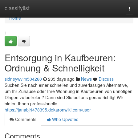
Home
classifylist
Togg
navi
Home
1
Entsorgung in Kaufbeuren:
Ordnung & Schnelligkeit
sidneywvim504260
235 days ago
News
Discuss
Suchen Sie nach einer schnellen und zuverlässigen Alternative,
um Ihr Zuhause oder Ihre Wohnung in Kaufbeuren von unnötigen
Dingen zu befreien? Dann sind Sie bei uns genau richtig! Wir
bieten Ihnen professionelle
https://janabjrf478395.dekaronwiki.com/user
Comments
Who Upvoted
Comments