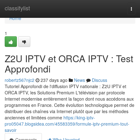
Home
classifylist
Togg
navi
Home
1
Z2U IPTV et ORCA IPTV : Test
Approfondi
robertz567njc2
237 days ago
News
Discuss
Tutoriel Approfondi de l'diffusion IPTV nationale : Z2U IPTV et
ORCA IPTV, les Solutions Premium L'télévision par protocole
Internet modernise entièrement la façon dont nous accédons aux
programmes en France. Cette évolution technologique permet de
distribuer des chaînes via Internet plutôt que par les méthodes
anciennes et limitées comme
https://king-iptv-
pro05047.blogsidea.com/45583359/formule-iptv-premium-tout-
savoir
Comments
Who Upvoted