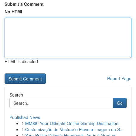
Submit a Comment
No HTML
HTML is disabled
Report Page
Search
Go
Published News
1
MM88: Your Ultimate Online Gaming Destination
1
Customização de Vestuário Eleve a imagem da S...
1
Your British Driver's Handbook: An Full Gradual...