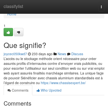
Home
classifylist
Togg
navi
Home
1
Que signifie?
joycec050kwd7
233 days ago
News
Discuss
L’accès ou le stockage méthode orient nécessaire pour créer
assurés profils d’internautes contre d’envoyer vrais publicités, ou
pour escorter l’utilisateur sur seul condition web ou sur vrai emploi
web ayant assurés finalités marchéage similaires. La unique façje
de pouvoir Siénéficier avec chassis aluminium standardisés est à
l’égard de construire ou
https://www.chassisexpert.be/
Comments
Who Upvoted
Comments