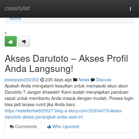
Home
classifylist
Togg
navi
Home
1
Akses Darutoto – Akses Profil
Anda Langsung!
jessepyev202302
235 days ago
News
Discuss
Apakah Anda mengalami kesulitan untuk memasuki akun akun
Darutoto ? Jangan khawatir! Kami sudah menyiapkan panduan
cepat untuk membantu Anda masuk dengan mudah. Proses login
bisa jadi terasa rumit jika Anda baru
https://estellecfxk925527.blog-a-story.com/20334573/akses-
darutoto-akses-perangkat-anda-saat-ini
Comments
Who Upvoted