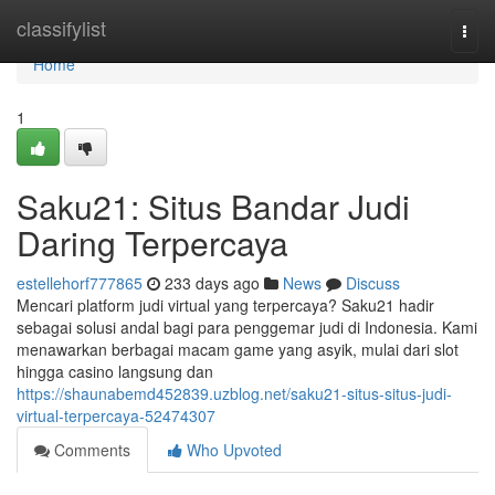
Home
classifylist
Togg
navi
Home
1
Saku21: Situs Bandar Judi
Daring Terpercaya
estellehorf777865
233 days ago
News
Discuss
Mencari platform judi virtual yang terpercaya? Saku21 hadir
sebagai solusi andal bagi para penggemar judi di Indonesia. Kami
menawarkan berbagai macam game yang asyik, mulai dari slot
hingga casino langsung dan
https://shaunabemd452839.uzblog.net/saku21-situs-situs-judi-
virtual-terpercaya-52474307
Comments
Who Upvoted