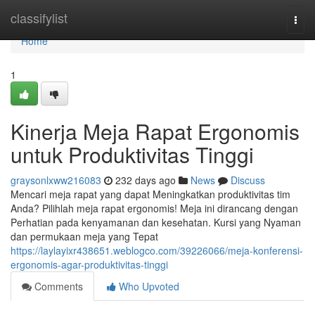
Home
classifylist
Togg
navi
Home
1
Kinerja Meja Rapat Ergonomis
untuk Produktivitas Tinggi
graysonlxww216083
232 days ago
News
Discuss
Mencari meja rapat yang dapat Meningkatkan produktivitas tim
Anda? Pilihlah meja rapat ergonomis! Meja ini dirancang dengan
Perhatian pada kenyamanan dan kesehatan. Kursi yang Nyaman
dan permukaan meja yang Tepat
https://laylayixr438651.weblogco.com/39226066/meja-konferensi-
ergonomis-agar-produktivitas-tinggi
Comments
Who Upvoted