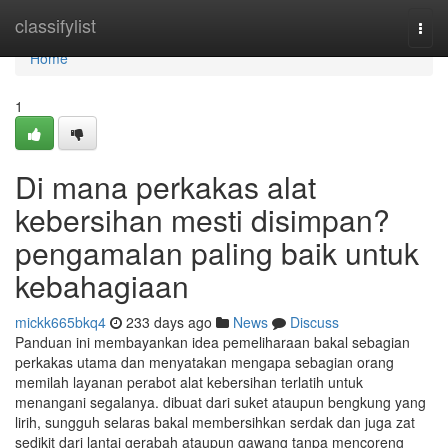
Home
classifylist
Togg
navi
Home
1
Di mana perkakas alat
kebersihan mesti disimpan?
pengamalan paling baik untuk
kebahagiaan
mickk665bkq4
233 days ago
News
Discuss
Panduan ini membayankan idea pemeliharaan bakal sebagian
perkakas utama dan menyatakan mengapa sebagian orang
memilah layanan perabot alat kebersihan terlatih untuk
menangani segalanya. dibuat dari suket ataupun bengkung yang
lirih, sungguh selaras bakal membersihkan serdak dan juga zat
sedikit dari lantai gerabah ataupun gawang tanpa mencoreng