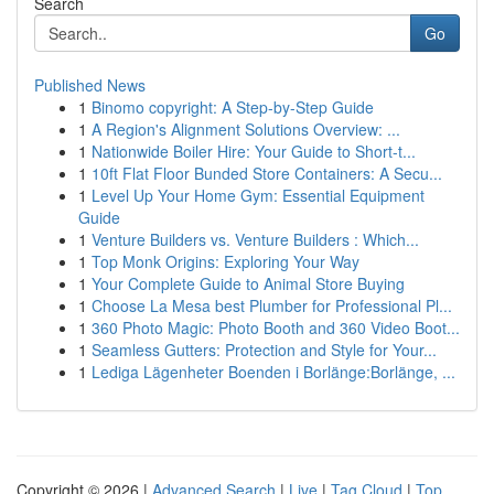
Search
Go
Published News
1
Binomo copyright: A Step-by-Step Guide
1
A Region's Alignment Solutions Overview: ...
1
Nationwide Boiler Hire: Your Guide to Short-t...
1
10ft Flat Floor Bunded Store Containers: A Secu...
1
Level Up Your Home Gym: Essential Equipment
Guide
1
Venture Builders vs. Venture Builders : Which...
1
Top Monk Origins: Exploring Your Way
1
Your Complete Guide to Animal Store Buying
1
Choose La Mesa best Plumber for Professional Pl...
1
360 Photo Magic: Photo Booth and 360 Video Boot...
1
Seamless Gutters: Protection and Style for Your...
1
Lediga Lägenheter Boenden i Borlänge:Borlänge, ...
Copyright © 2026 |
Advanced Search
|
Live
|
Tag Cloud
|
Top