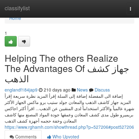
Home
classifylist
Togg
navi
Home
1
Helping The others Realize
The Advantages Of جهاز كشف
الذهب
englandf184jap9
210 days ago
News
Discuss
إضافة الى المفضلة إضافة إلى السلة إقرأ المزيد نظرة سريعة إقرأ
المزيد جهاز كاشف الذهب والمعادن جولد ستيب برو ماكس الجهاز الأكثر
شهرة عالمياً والأكثر استخداماً لدى المنقبين عن الذهب... اقرأ أكثر اجاكس
بريميرو طول مدى كشف المعادن وعمقها جودة المواد المصنع منها كاشف
المعادن وخفة حجمه أجهزة كشف الذهب
https://www.rghamh.com/showthread.php?p=527206#post527206
Comments
Who Upvoted