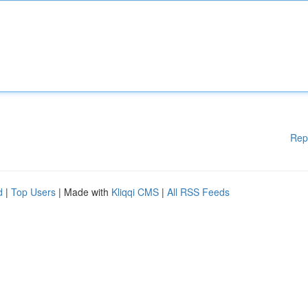
Rep
d
|
Top Users
| Made with
Kliqqi CMS
|
All RSS Feeds