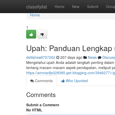
Home
classifylist
Home
New
Submit
Grou
Home
1
Upah: Panduan Lengkap 
delilahswtl707262
207 days ago
News
Discuss
Mengetahui upah Anda adalah langkah penting dalam 
tentang macam-macam aspek pendapatan, meliputi pe
https://ammarljis328385.get-blogging.com/39462771/
Comments
Who Upvoted
Comments
Submit a Comment
No HTML