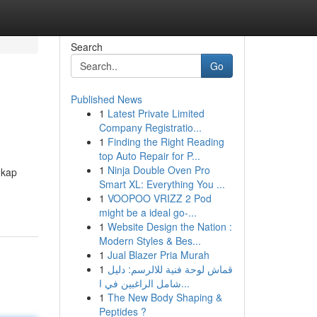
Search
Go
Published News
1
Latest Private Limited
Company Registratio...
1
Finding the Right Reading
top Auto Repair for P...
1
Ninja Double Oven Pro
gkap
Smart XL: Everything You ...
1
VOOPOO VRIZZ 2 Pod
might be a ideal go-...
1
Website Design the Nation :
Modern Styles & Bes...
1
Jual Blazer Pria Murah
1
قماش لوحة فنية للالرسم: دليل
شامل الراغبين في ا...
1
The New Body Shaping &
Peptides ?