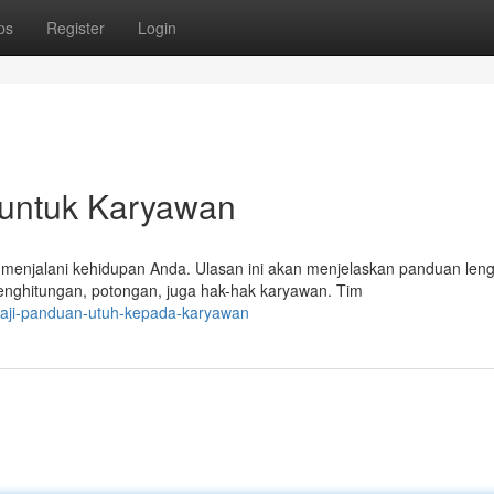
ps
Register
Login
untuk Karyawan
menjalani kehidupan Anda. Ulasan ini akan menjelaskan panduan len
nghitungan, potongan, juga hak-hak karyawan. Tim
gaji-panduan-utuh-kepada-karyawan