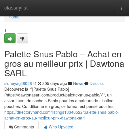
Home
classifylist
Togg
navi
Home
1
Palette Snus Pablo – Achat en
gros au meilleur prix | Dawtona
SARL
sidneyagjt805814
205 days ago
News
Discuss
Découvrez la **[Palette Snus Pablo]
(https://dawtonasarl.com/product/palette-snus-pablo/)**, un
assortiment de sachets Pablo pour les amateurs de nicotine
pouches. Conditionné en gros, ce format est pensé pour les
https://directoryhand.com/listings13340522/palette-snus-pablo-
achat-en-gros-au-meilleur-prix-dawtona-sarl
Comments
Who Upvoted