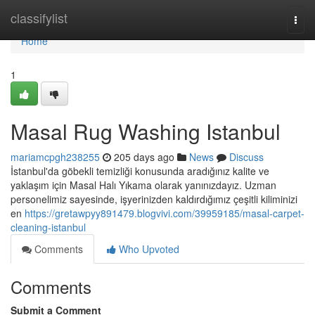
Home
classifylist
Togg
navi
Home
1
Masal Rug Washing Istanbul
mariamcpgh238255
205 days ago
News
Discuss
İstanbul'da göbekli temizliği konusunda aradığınız kalite ve
yaklaşım için Masal Halı Yıkama olarak yanınızdayız. Uzman
personelimiz sayesinde, işyerinizden kaldırdığımız çeşitli kiliminizi
en
https://gretawpyy891479.blogvivi.com/39959185/masal-carpet-
cleaning-istanbul
Comments
Who Upvoted
Comments
Submit a Comment