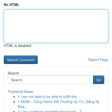
No HTML
HTML is disabled
Report Page
Search
Go
Published News
1
I am not able to be able to fulfill this ...
1
DE88 – Cổng Game Đổi Thưởng Uy Tín, Đăng Ký
Nha...
1
I am unable to complete the inquiry . T...