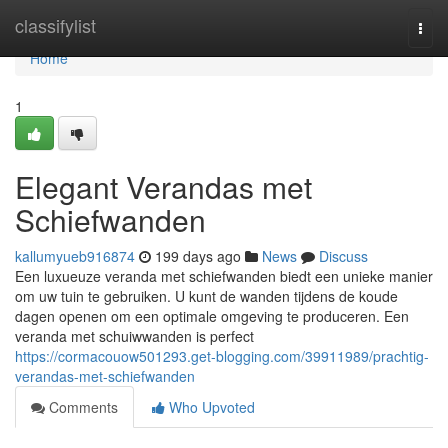
Home
classifylist
Togg
navi
Home
1
Elegant Verandas met
Schiefwanden
kallumyueb916874
199 days ago
News
Discuss
Een luxueuze veranda met schiefwanden biedt een unieke manier
om uw tuin te gebruiken. U kunt de wanden tijdens de koude
dagen openen om een optimale omgeving te produceren. Een
veranda met schuiwwanden is perfect
https://cormacouow501293.get-blogging.com/39911989/prachtig-
verandas-met-schiefwanden
Comments
Who Upvoted