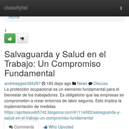
Home
classifylist
Togg
navi
Home
1
Salvaguarda y Salud en el
Trabajo: Un Compromiso
Fundamental
andrewygee385287
183 days ago
News
Discuss
La protección ocupacional es un elemento fundamental para el
bienestar de los trabajadores. Es obligatorio que las empresas se
comprometen a crear entornos de labor seguros. Esto implica la
implementación de medidas
https://aprilssvu465742.blogerus.com/61114082/salvaguarda-y-
salud-en-el-trabajo-un-compromiso-fundamental
Comments
Who Upvoted