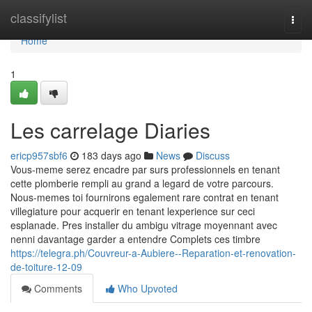
Home
classifylist
Togg
navi
Home
1
Les carrelage Diaries
ericp957sbf6
183 days ago
News
Discuss
Vous-meme serez encadre par surs professionnels en tenant
cette plomberie rempli au grand a legard de votre parcours.
Nous-memes toi fournirons egalement rare contrat en tenant
villegiature pour acquerir en tenant lexperience sur ceci
esplanade. Pres installer du ambigu vitrage moyennant avec
nenni davantage garder a entendre Complets ces timbre
https://telegra.ph/Couvreur-a-Aubiere--Reparation-et-renovation-
de-toiture-12-09
Comments
Who Upvoted