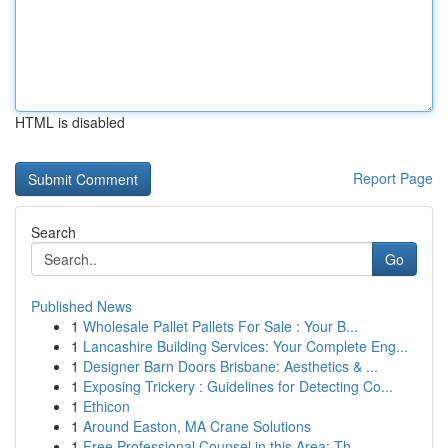
HTML is disabled
Report Page
Search
Go
Published News
1
Wholesale Pallet Pallets For Sale : Your B...
1
Lancashire Building Services: Your Complete Eng...
1
Designer Barn Doors Brisbane: Aesthetics & ...
1
Exposing Trickery : Guidelines for Detecting Co...
1
Ethicon
1
Around Easton, MA Crane Solutions
1
Free Professional Counsel in this Area: Th...