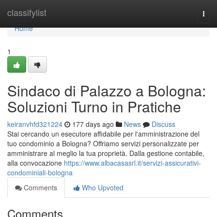
Home
classifylist
Togg
navi
Home
1
Sindaco di Palazzo a Bologna:
Soluzioni Turno in Pratiche
keiranvhfd321224
177 days ago
News
Discuss
Stai cercando un esecutore affidabile per l'amministrazione del
tuo condominio a Bologna? Offriamo servizi personalizzate per
amministrare al meglio la tua proprietà. Dalla gestione contabile,
alla convocazione
https://www.albacasasrl.it/servizi-assicurativi-
condominiali-bologna
Comments
Who Upvoted
Comments