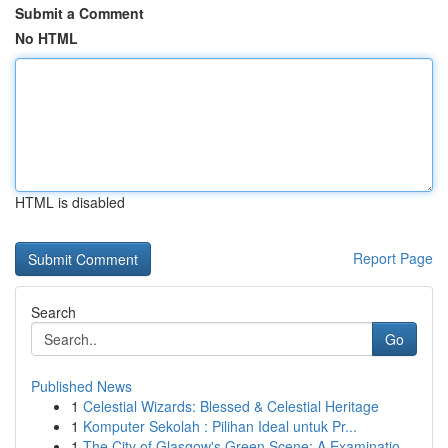
Submit a Comment
No HTML
HTML is disabled
Report Page
Search
Go
Published News
1
Celestial Wizards: Blessed & Celestial Heritage
1
Komputer Sekolah : Pilihan Ideal untuk Pr...
1
The City of Glasgow's Green Scene: A Examinatio...