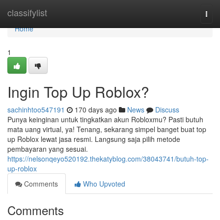
Home
classifylist
Togg
navi
Home
1
Ingin Top Up Roblox?
sachinhtoo547191
170 days ago
News
Discuss
Punya keinginan untuk tingkatkan akun Robloxmu? Pasti butuh
mata uang virtual, ya! Tenang, sekarang simpel banget buat top
up Roblox lewat jasa resmi. Langsung saja pilih metode
pembayaran yang sesuai.
https://nelsonqeyo520192.thekatyblog.com/38043741/butuh-top-
up-roblox
Comments
Who Upvoted
Comments