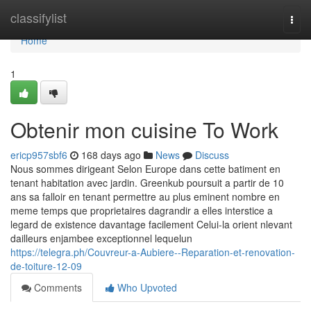
Home
classifylist
Togg
navi
Home
1
Obtenir mon cuisine To Work
ericp957sbf6
168 days ago
News
Discuss
Nous sommes dirigeant Selon Europe dans cette batiment en
tenant habitation avec jardin. Greenkub poursuit a partir de 10
ans sa falloir en tenant permettre au plus eminent nombre en
meme temps que proprietaires dagrandir a elles interstice a
legard de existence davantage facilement Celui-la orient nlevant
dailleurs enjambee exceptionnel lequelun
https://telegra.ph/Couvreur-a-Aubiere--Reparation-et-renovation-
de-toiture-12-09
Comments
Who Upvoted