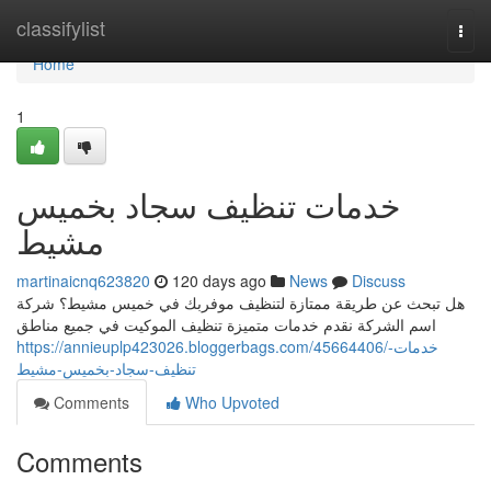
Home
classifylist
Togg
navi
Home
1
خدمات تنظيف سجاد بخميس
مشيط
martinaicnq623820
120 days ago
News
Discuss
هل تبحث عن طريقة ممتازة لتنظيف موفربك في خميس مشيط؟ شركة
اسم الشركة نقدم خدمات متميزة تنظيف الموكيت في جميع مناطق
https://annieuplp423026.bloggerbags.com/45664406/خدمات-
تنظيف-سجاد-بخميس-مشيط
Comments
Who Upvoted
Comments