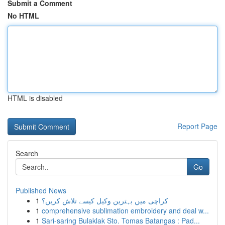
Submit a Comment
No HTML
HTML is disabled
Report Page
Search
Go
Published News
1
کراچی میں بہترین وکیل کیسے تلاش کریں؟
1
comprehensive sublimation embroidery and deal w...
1
Sari-saring Bulaklak Sto. Tomas Batangas : Pad...