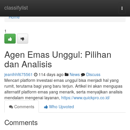
Home
classifylist
Togg
navi
Home
1
Agen Emas Unggul: Pilihan
dan Analisis
jeanihhf675561
114 days ago
News
Discuss
Mencari platform investasi emas unggul bisa menjadi hal yang
rumit, terutama bagi yang baru terjun. Artikel ini akan mengupas
alternatif platform emas yang menarik, serta menyajikan analisis
mendalam mengenai layanan,
https://www.quickpro.co.id/
Comments
Who Upvoted
Comments