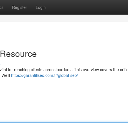
ps
Register
Login
 Resource
s
ital for reaching clients across borders . This overview covers the critic
. We’ll
https://garantiliseo.com.tr/global-seo/