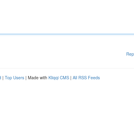
Rep
d
|
Top Users
| Made with
Kliqqi CMS
|
All RSS Feeds