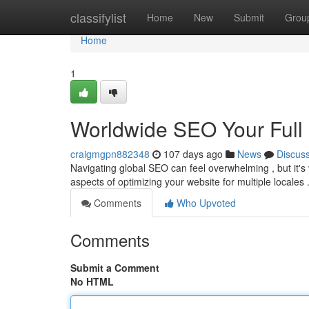
Home
classifylist
Home
New
Submit
Grou
Home
1
Worldwide SEO Your Full
craigmgpn882348
107 days ago
News
Discus
Navigating global SEO can feel overwhelming , but it's v
aspects of optimizing your website for multiple locales 
Comments
Who Upvoted
Comments
Submit a Comment
No HTML