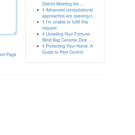
District Meeting the ...
1
Advanced computational
approaches are opening n...
1
I'm unable to fulfill this
request .
1
Unveiling Your Fortune:
Blind Bag Ceramic Dice ...
1
Protecting Your Home: A
Guide to Pest Control
ort Page