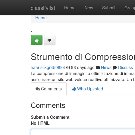
Home
classifylist
Home
New
Submit
Grou
Home
1
Strumento di Compressio
haarisckgr450894
93 days ago
News
Discuss
La compressione di immagini o ottimizzazione di imma
assicurare un sito web veloce reattivo ottimizzato. Un
Comments
Who Upvoted
Comments
Submit a Comment
No HTML