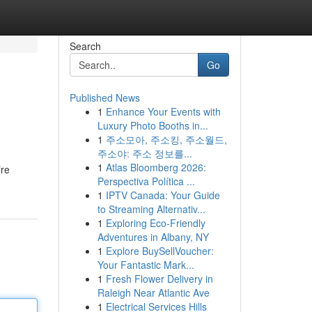
Search
Go
Published News
1
Enhance Your Events with
Luxury Photo Booths in...
1
주소모아, 주소킹, 주소월드,
주소야: 주소 정보를...
1
Atlas Bloomberg 2026:
ire
Perspectiva Política ...
1
IPTV Canada: Your Guide
to Streaming Alternativ...
1
Exploring Eco-Friendly
Adventures in Albany, NY
1
Explore BuySellVoucher:
Your Fantastic Mark...
1
Fresh Flower Delivery in
Raleigh Near Atlantic Ave
1
Electrical Services Hills