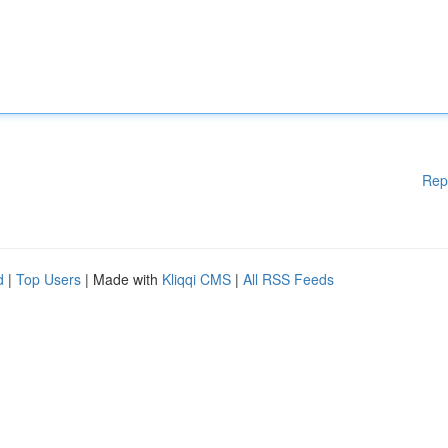
Rep
d
|
Top Users
| Made with
Kliqqi CMS
|
All RSS Feeds