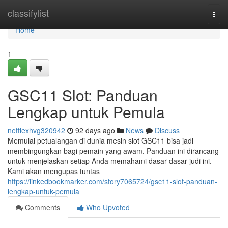
Home
classifylist
Togg
navi
Home
1
GSC11 Slot: Panduan
Lengkap untuk Pemula
nettiexhvg320942
92 days ago
News
Discuss
Memulai petualangan di dunia mesin slot GSC11 bisa jadi
membingungkan bagi pemain yang awam. Panduan ini dirancang
untuk menjelaskan setiap Anda memahami dasar-dasar judi ini.
Kami akan mengupas tuntas
https://linkedbookmarker.com/story7065724/gsc11-slot-panduan-
lengkap-untuk-pemula
Comments
Who Upvoted