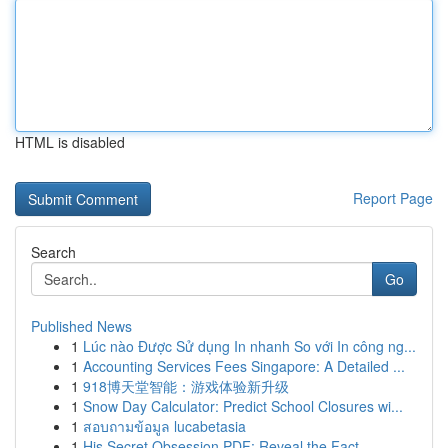
HTML is disabled
Report Page
Search
Go
Published News
1
Lúc nào Được Sử dụng In nhanh So với In công ng...
1
Accounting Services Fees Singapore: A Detailed ...
1
918博天堂智能：游戏体验新升级
1
Snow Day Calculator: Predict School Closures wi...
1
สอบถามข้อมูล lucabetasia
1
His Secret Obsession PDF: Reveal the Fact