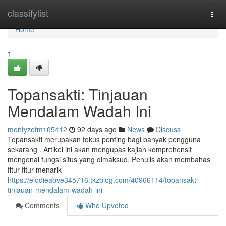
Home
classifylist
Togg
navi
Home
1
Topansakti: Tinjauan
Mendalam Wadah Ini
montyzofm105412
92 days ago
News
Discuss
Topansakti merupakan fokus penting bagi banyak pengguna
sekarang . Artikel ini akan mengupas kajian komprehensif
mengenai fungsi situs yang dimaksud. Penulis akan membahas
fitur-fitur menarik
https://elodieabve345716.tkzblog.com/40966114/topansakti-
tinjauan-mendalam-wadah-ini
Comments
Who Upvoted