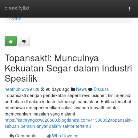
Home
classifylist
Togg
navi
Home
1
Topansakti: Munculnya
Kekuatan Segar dalam Industri
Spesifik
heathpbiw799728
90 days ago
News
Discuss
Topansakti dengan pendekatan seperti revolusioner, kini menjadi
perhatian di dalam industri teknologi manufaktur. Entitas tersebut
membawa memperkenalkan solusi layanan inovatif untuk
memecahkan masalah yang dialami
https://kathryngkcw026580.blogdanica.com/41390332/topansakti-
sebuah-pemain-anyar-dalam-sektor-tertentu
Comments
Who Upvoted