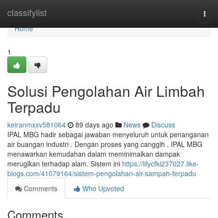
Home
classifylist
Togg
navi
Home
1
Solusi Pengolahan Air Limbah
Terpadu
keiranmxxv581064
89 days ago
News
Discuss
IPAL MBG hadir sebagai jawaban menyeluruh untuk penanganan
air buangan industri . Dengan proses yang canggih , IPAL MBG
menawarkan kemudahan dalam meminimalkan dampak
merugikan terhadap alam. Sistem ini
https://lilycfki237027.like-
blogs.com/41079164/sistem-pengolahan-air-sampah-terpadu
Comments
Who Upvoted
Comments