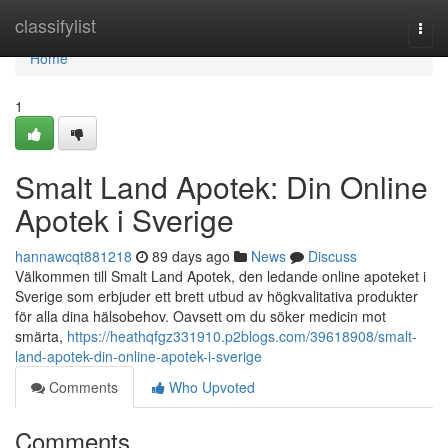
Home
classifylist
Togg
navi
Home
1
Smalt Land Apotek: Din Online
Apotek i Sverige
hannawcqt881218
89 days ago
News
Discuss
Välkommen till Smalt Land Apotek, den ledande online apoteket i
Sverige som erbjuder ett brett utbud av högkvalitativa produkter
för alla dina hälsobehov. Oavsett om du söker medicin mot
smärta,
https://heathqfgz331910.p2blogs.com/39618908/smalt-
land-apotek-din-online-apotek-i-sverige
Comments
Who Upvoted
Comments