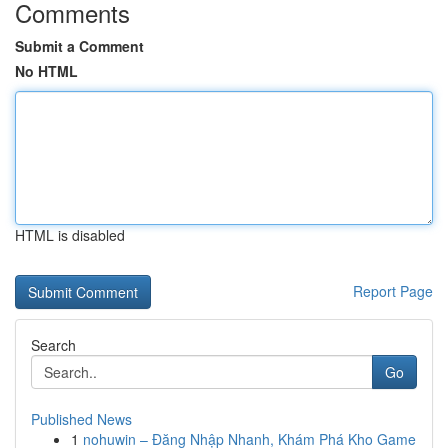
Comments
Submit a Comment
No HTML
HTML is disabled
Report Page
Search
Go
Published News
1
nohuwin – Đăng Nhập Nhanh, Khám Phá Kho Game