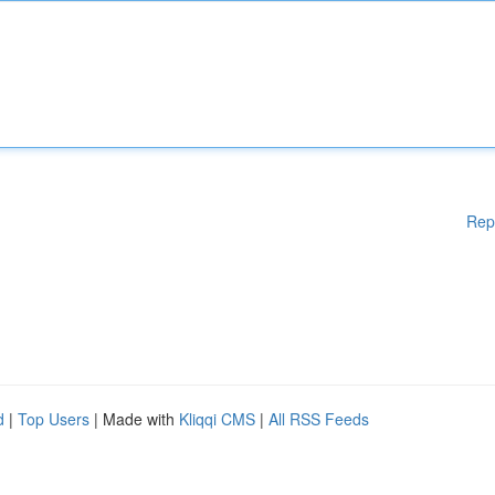
Rep
d
|
Top Users
| Made with
Kliqqi CMS
|
All RSS Feeds