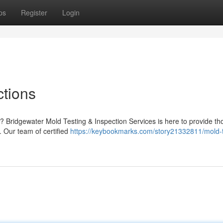
ps
Register
Login
ctions
 Bridgewater Mold Testing & Inspection Services is here to provide t
. Our team of certified
https://keybookmarks.com/story21332811/mold-t