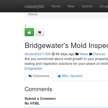
Home
classifylist
Home
New
Submit
Grou
Home
1
Bridgewater's Mold Inspe
declanjfry971395
89 days ago
News
Discuss
Are you concerned about mold growth in your property?
testing and inspection solutions for your peace of mind
bridgewater
Comments
Who Upvoted
Comments
Submit a Comment
No HTML