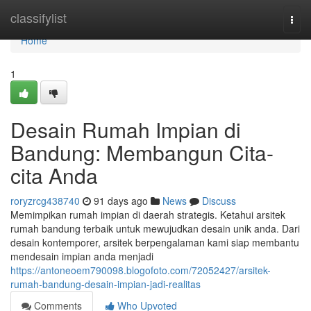
Home
classifylist
Togg
navi
Home
1
Desain Rumah Impian di
Bandung: Membangun Cita-
cita Anda
roryzrcg438740
91 days ago
News
Discuss
Memimpikan rumah impian di daerah strategis. Ketahui arsitek
rumah bandung terbaik untuk mewujudkan desain unik anda. Dari
desain kontemporer, arsitek berpengalaman kami siap membantu
mendesain impian anda menjadi
https://antoneoem790098.blogofoto.com/72052427/arsitek-
rumah-bandung-desain-impian-jadi-realitas
Comments
Who Upvoted