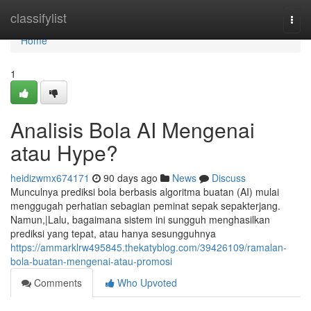
Home
classifylist
Togg
navi
Home
1
Analisis Bola AI Mengenai
atau Hype?
heidizwmx674171
90 days ago
News
Discuss
Munculnya prediksi bola berbasis algoritma buatan (AI) mulai
menggugah perhatian sebagian peminat sepak sepakterjang.
Namun,|Lalu, bagaimana sistem ini sungguh menghasilkan
prediksi yang tepat, atau hanya sesungguhnya
https://ammarklrw495845.thekatyblog.com/39426109/ramalan-
bola-buatan-mengenai-atau-promosi
Comments
Who Upvoted