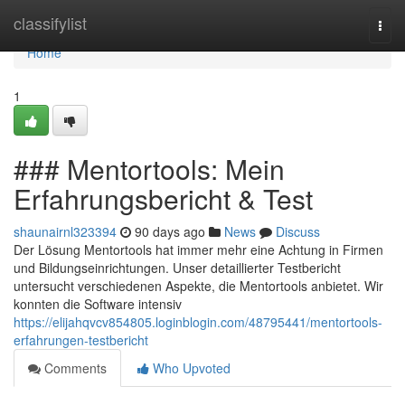
Home
classifylist
Togg
navi
Home
1
### Mentortools: Mein
Erfahrungsbericht & Test
shaunairnl323394
90 days ago
News
Discuss
Der Lösung Mentortools hat immer mehr eine Achtung in Firmen
und Bildungseinrichtungen. Unser detaillierter Testbericht
untersucht verschiedenen Aspekte, die Mentortools anbietet. Wir
konnten die Software intensiv
https://elijahqvcv854805.loginblogin.com/48795441/mentortools-
erfahrungen-testbericht
Comments
Who Upvoted