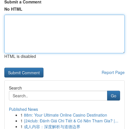
Submit a Comment
No HTML
HTML is disabled
Report Page
Search
Go
Published News
1
88m: Your Ultimate Online Casino Destination
1
{24club: Đánh Giá Chi Tiết & Có Nên Tham Gia? |...
1
成人内容：深度解析与道德边界