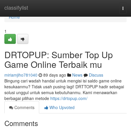
Home
classifylist
Togg
navi
Home
1
DRTOPUP: Sumber Top Up
Game Online Terbaik mu
miriamjiho781040
89 days ago
News
Discuss
Bingung cari wadah handal untuk mengisi isi saldo game online
kesukaanmu? Tidak usah pusing lagi! DRTTOPUP hadir sebagai
solusi unggul untuk semua kebutuhanmu. Kami menawarkan
berbagai pilihan metode
https://drtopup.com/
Comments
Who Upvoted
Comments