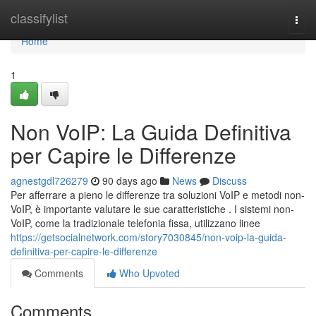
Home
classifylist
Togg
navi
Home
1
Non VoIP: La Guida Definitiva
per Capire le Differenze
agnestgdl726279
90 days ago
News
Discuss
Per afferrare a pieno le differenze tra soluzioni VoIP e metodi non-
VoIP, è importante valutare le sue caratteristiche . I sistemi non-
VoIP, come la tradizionale telefonia fissa, utilizzano linee
https://getsocialnetwork.com/story7030845/non-voip-la-guida-
definitiva-per-capire-le-differenze
Comments
Who Upvoted
Comments