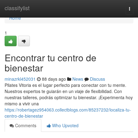
Home
classifylist
Togg
navi
Home
1
Encontrar tu centro de
bienestar
minazrkl452031
88 days ago
News
Discuss
Pilates Vitoria es el lugar perfecto para conectar con tu mente.
Nuestros expertos te guiarán en un viaje de flexibilidad. Con
nuestras talleres, podrás optimizar tu bienestar. ¡Experimenta hoy
mismo a vivir una
https://robertagez954063.collectblogs.com/85237232/localiza-tu-
centro-de-bienestar
Comments
Who Upvoted